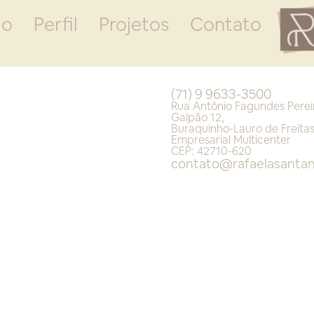
io
Perfil
Projetos
Contato
(71) 9 9633-3500
Rua Antônio Fagundes Perei
Galpão 12,
Buraquinho-Lauro de Freita
Empresarial Multicenter
CEP: 42710-620
contato@rafaelasantan