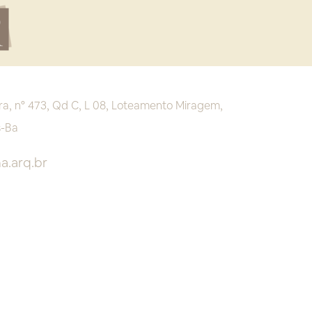
ra, n° 473, Qd C, L 08, Loteamento Miragem,
s-Ba
a.arq.br