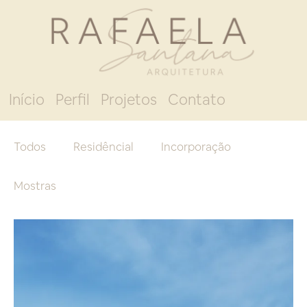
Início
Perfil
Projetos
Contato
Todos
Residêncial
Incorporação
Mostras